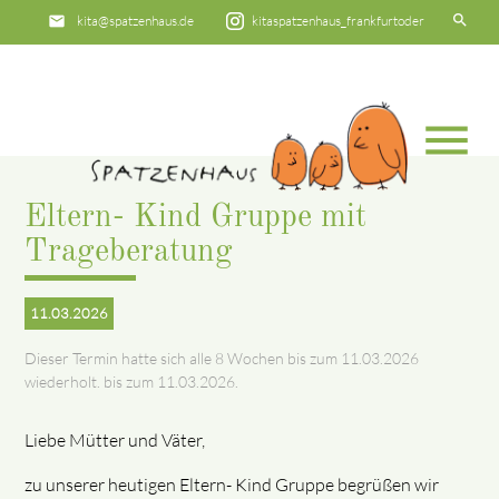
search
email
kita@spatzenhaus.de
kitaspatzenhaus_frankfurtoder
phone
0335 - 542181
menu
Suchbegriffe
SUCHEN
Eltern- Kind Gruppe mit
Trageberatung
11.03.2026
Dieser Termin hatte sich alle 8 Wochen bis zum 11.03.2026
wiederholt. bis zum 11.03.2026.
Liebe Mütter und Väter,
zu unserer heutigen Eltern- Kind Gruppe begrüßen wir