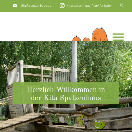
search
email
kita@spatzenhaus.de
kitaspatzenhaus_frankfurtoder
phone
0335 - 542181
menu
Suchbegriffe
SUCHEN
Herzlich Willkommen in
der Kita Spatzenhaus